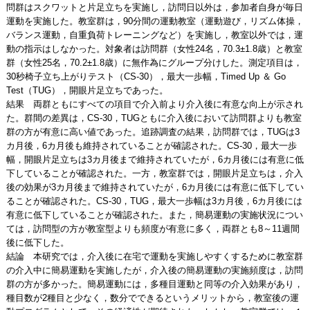
問群はスクワットと片足立ちを実施し，訪問日以外は，参加者自身が毎日
運動を実施した。教室群は，90分間の運動教室（運動遊び，リズム体操，
バランス運動，自重負荷トレーニングなど）を実施し，教室以外では，運
動の指示はしなかった。対象者は訪問群（女性24名，70.3±1.8歳）と教室
群（女性25名，70.2±1.8歳）に無作為にグループ分けした。測定項目は，
30秒椅子立ち上がりテスト（CS-30），最大一歩幅，Timed Up ＆ Go
Test（TUG），開眼片足立ちであった。
結果 両群ともにすべての項目で介入前より介入後に有意な向上が示され
た。群間の差異は，CS-30，TUGともに介入後において訪問群よりも教室
群の方が有意に高い値であった。追跡調査の結果，訪問群では，TUGは3
カ月後，6カ月後も維持されていることが確認された。CS-30，最大一歩
幅，開眼片足立ちは3カ月後まで維持されていたが，6カ月後には有意に低
下していることが確認された。一方，教室群では，開眼片足立ちは，介入
後の効果が3カ月後まで維持されていたが，6カ月後には有意に低下してい
ることが確認された。CS-30，TUG，最大一歩幅は3カ月後，6カ月後には
有意に低下していることが確認された。また，簡易運動の実施状況につい
ては，訪問型の方が教室型よりも頻度が有意に多く，両群とも8～11週間
後に低下した。
結論 本研究では，介入後に在宅で運動を実施しやすくするために教室群
の介入中に簡易運動を実施したが，介入後の簡易運動の実施頻度は，訪問
群の方が多かった。簡易運動には，多種目運動と同等の介入効果があり，
種目数が2種目と少なく，数分でできるというメリットから，教室後の運