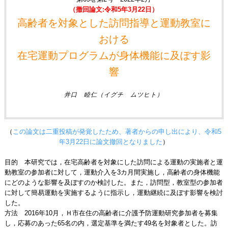
（撤回論文:令和5年3月22日）
高齢者を対象とした訪問指導と運動教室に
おける
在宅運動プログラムが身体機能に及ぼす影
響
井口 睦仁（イグチ ムツヒト）
（
この論文は二重投稿が発覚したため、著者からの申し出により、令和5
年3月22日に論文撤回となりました
）
目的 本研究では，在宅高齢者を対象にした訪問による運動の実施者と運
動教室の参加者に対して，運動介入を3カ月間実施し，高齢者の身体機能
にどのような影響を及ぼすのか検討した。また，訪問型，教室型の参加者
に対して簡易運動を実施するように指示し，運動継続に及ぼす影響を検討
した。
方法 2016年10月，Ｈ市在住の高齢者に介護予防運動研究参加者を募集
し，応募のあった65名の内，選定基準を満たす49名を対象者とした。訪