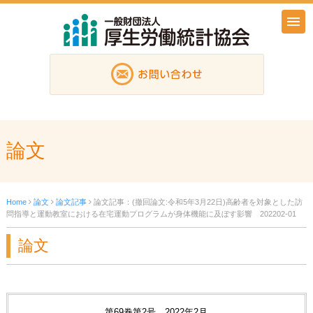
論文
Home
論文
論文記事
論文記事：(撤回論文:令和5年3月22日)高齢者を対象とした訪
問指導と運動教室における在宅運動プログラムが身体機能に及ぼす影響 202202-01
論文
第69巻第2号 2022年2月