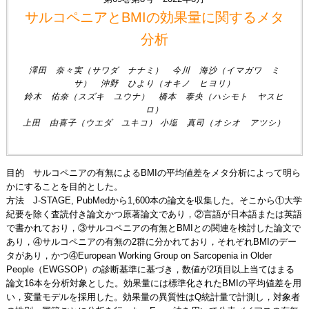
サルコペニアとBMIの効果量に関するメタ
分析
澤田 奈々実（サワダ ナナミ） 今川 海沙（イマガワ ミ
サ） 沖野 ひより（オキノ ヒヨリ）
鈴木 佑奈（スズキ ユウナ） 橋本 泰央（ハシモト ヤスヒ
ロ）
上田 由喜子（ウエダ ユキコ） 小塩 真司（オシオ アツシ）
目的 サルコペニアの有無によるBMIの平均値差をメタ分析によって明ら
かにすることを目的とした。
方法 J-STAGE, PubMedから1,600本の論文を収集した。そこから①大学
紀要を除く査読付き論文かつ原著論文であり，②言語が日本語または英語
で書かれており，③サルコペニアの有無とBMIとの関連を検討した論文で
あり，④サルコペニアの有無の2群に分かれており，それぞれBMIのデー
タがあり，かつ④European Working Group on Sarcopenia in Older
People（EWGSOP）の診断基準に基づき，数値が2項目以上当てはまる
論文16本を分析対象とした。効果量には標準化されたBMIの平均値差を用
い，変量モデルを採用した。効果量の異質性はQ統計量で計測し，対象者