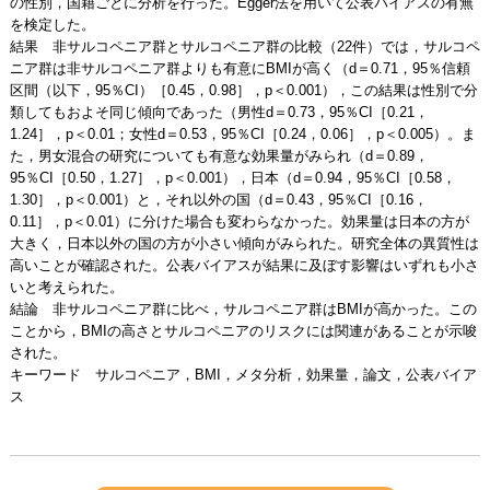
の性別，国籍ごとに分析を行った。Egger法を用いて公表バイアスの有無
を検定した。
結果 非サルコペニア群とサルコペニア群の比較（22件）では，サルコペ
ニア群は非サルコペニア群よりも有意にBMIが高く（d＝0.71，95％信頼
区間（以下，95％CI）［0.45，0.98］，p＜0.001），この結果は性別で分
類してもおよそ同じ傾向であった（男性d＝0.73，95％CI［0.21，
1.24］，p＜0.01；女性d＝0.53，95％CI［0.24，0.06］，p＜0.005）。ま
た，男女混合の研究についても有意な効果量がみられ（d＝0.89，
95％CI［0.50，1.27］，p＜0.001），日本（d＝0.94，95％CI［0.58，
1.30］，p＜0.001）と，それ以外の国（d＝0.43，95％CI［0.16，
0.11］，p＜0.01）に分けた場合も変わらなかった。効果量は日本の方が
大きく，日本以外の国の方が小さい傾向がみられた。研究全体の異質性は
高いことが確認された。公表バイアスが結果に及ぼす影響はいずれも小さ
いと考えられた。
結論 非サルコペニア群に比べ，サルコペニア群はBMIが高かった。この
ことから，BMIの高さとサルコペニアのリスクには関連があることが示唆
された。
キーワード サルコペニア，BMI，メタ分析，効果量，論文，公表バイア
ス