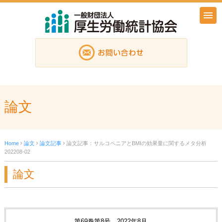
論文
Home
論文
論文記事
論文記事：サルコペニアとBMIの効果量に関するメタ分析
202208-02
論文
第69巻第8号 2022年8月