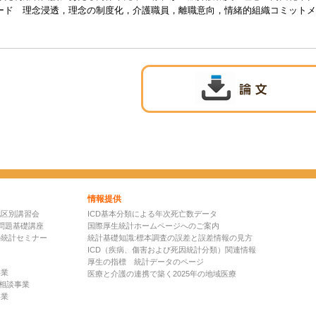
ード 理念浸透，理念の制度化，介護職員，離職意向，情緒的組織コミットメ
情報提供
地区別講習会
ICD基本分類による年次死亡数データ
問題基礎講座
国際厚生統計ホームページへのご案内
の統計セミナー
統計基礎知識:標本調査の誤差と誤差情報の見方
ICD（疾病、傷害および死因統計分類）関連情報
厚生の指標 統計データのページ
事業
医療と介護の連携で築く2025年の地域医療
D相談事業
事業