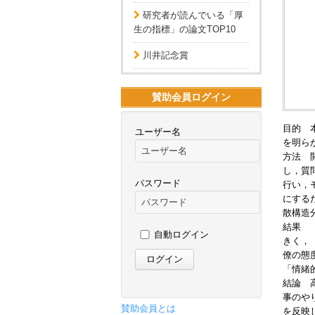
研究者が読んでいる「厚
生の指標」の論文TOP10
川井記念賞
賛助会員ログイン
目的 
ユーザー名
を明ら
方法 
し，質
パスワード
行い，
にする
散構造
結果 
自動ログイン
きく，
僚の態
「情緒
結論 
事のや
賛助会員とは
を反映