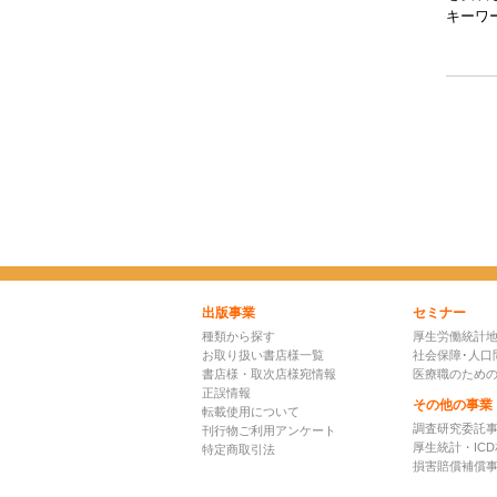
キーワ
出版事業
セミナー
種類から探す
厚生労働統計
お取り扱い書店様一覧
社会保障･人口
書店様・取次店様宛情報
医療職のため
正誤情報
その他の事業
転載使用について
調査研究委託
刊行物ご利用アンケート
厚生統計・IC
特定商取引法
損害賠償補償