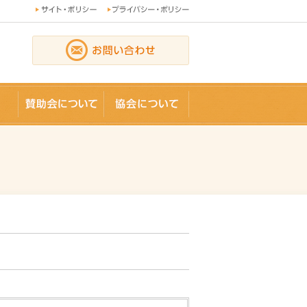
論文
賛助会員
協会について