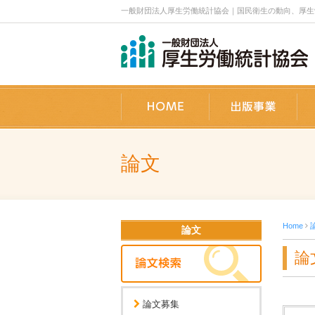
一般財団法人厚生労働統計協会｜国民衛生の動向、厚生労働
ホーム
出
論文
Home
論文
論
論文募集