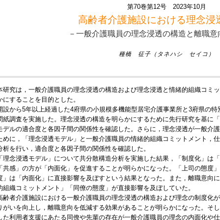
第70巻第12号 2023年10月
高齢者介護施設における理念浸
－一般介護職員の理念浸透の構造と離職意
種橋 征子（タネハシ セイコ）
本研究は，一般介護職員の理念浸透の構造および理念浸透と情緒的組織コミッ
かにすることを目的とした。
開設から5年以上経過した4府県の小規模多機能型居宅介護事業所と3府県の
問紙調査を実施した。理念浸透の構造を明らかにするために先行研究を基に「
モデルの適合度と各因子間の関係性を確認した。さらに，理念浸透が一般介護
ために，「理念浸透モデル」と一般介護職員の情緒的組織コミットメント，仕
分析を行い，適合度と各因子間の関係性を確認した。
「理念浸透モデル」について共分散構造分析を実施した結果，「制度化」は「
「共感」の方が「内面化」を促進することが明らかになった。「上司の態度」
度」は「内面化」に直接影響を及ぼすという結果となった。また，離職意向に
的組織コミットメント」「同僚の態度」が直接影響を及ぼしていた。
高齢者介護施設における一般介護職員の理念浸透の構造および理念の制度化が
りがいを向上し，離職意向を低減する効果があることが明らかになった。そし
した利用者支援にあたる同僚や先輩の存在が一般介護職員の理念の内面化や仕