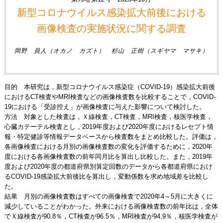
新型コロナウイルス感染拡大前後における
画像検査の実施状況に関する調査
岡野 員人（オカノ カズト） 杉山 正樹（スギヤマ マサキ）
目的 本研究は，新型コロナウイルス感染症（COVID-19）感染拡大前後
におけるCT検査やMRI検査などの画像検査数を比較することで，COVID-
19における「受診控え」が画像検査に与えた影響について検討した。
方法 対象とした検査は，Ｘ線検査，CT検査，MRI検査，核医学検査，
心臓カテーテル検査とし，2019年度および2020年度におけるレセプト情
報・特定健診等情報データベースから検査数をまとめ比較した。評価は，
各画像検査における月別の画像検査数の変化を評価するために，2020年
度における各画像検査数の前年同月比を算出し比較した。また，2019年
度および2020年度の都道府県別算定回数のデータから各都道府県におけ
るCOVID-19感染拡大前後比を算出し，変動係数を求め地域差を比較し
た。
結果 月別の画像検査数はすべての画像検査で2020年4～5月に大きくに
減少していることがわかった。外来における画像検査数の前年比は，全体
でＸ線検査が90.8％，CT検査が96.5％，MRI検査が94.9％，核医学検査が