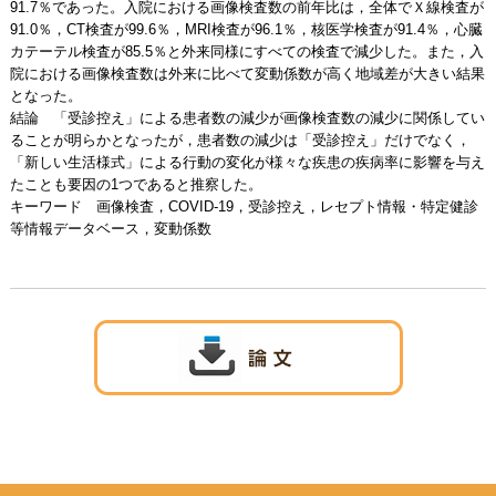
91.7％であった。入院における画像検査数の前年比は，全体でＸ線検査が
91.0％，CT検査が99.6％，MRI検査が96.1％，核医学検査が91.4％，心臓
カテーテル検査が85.5％と外来同様にすべての検査で減少した。また，入
院における画像検査数は外来に比べて変動係数が高く地域差が大きい結果
となった。
結論 「受診控え」による患者数の減少が画像検査数の減少に関係してい
ることが明らかとなったが，患者数の減少は「受診控え」だけでなく，
「新しい生活様式」による行動の変化が様々な疾患の疾病率に影響を与え
たことも要因の1つであると推察した。
キーワード 画像検査，COVID-19，受診控え，レセプト情報・特定健診
等情報データベース，変動係数