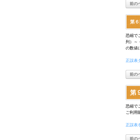
前の
第６
恐縮で
列）～
の数値
正誤表ダ
前の
第
恐縮で
ご利用
正誤表を
前の