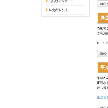
刊行物アンケート
前の
特定商取引法
厚生
恐縮で
ご利用
○ ｐ
前の
平成
平成2
正誤表
差し替
正誤表ダ
前の