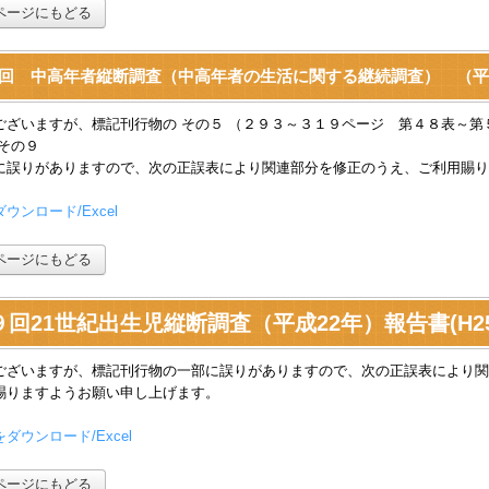
ページにもどる
回 中高年者縦断調査（中高年者の生活に関する継続調査） （平成22年
ございますが、標記刊行物の その５ （２９３～３１９ページ 第４８表～
 その９
に誤りがありますので、次の正誤表により関連部分を修正のうえ、ご利用賜り
ウンロード/Excel
ページにもどる
９回21世紀出生児縦断調査（平成22年）報告書(H25.
ございますが、標記刊行物の一部に誤りがありますので、次の正誤表により関
賜りますようお願い申し上げます。
ダウンロード/Excel
ページにもどる