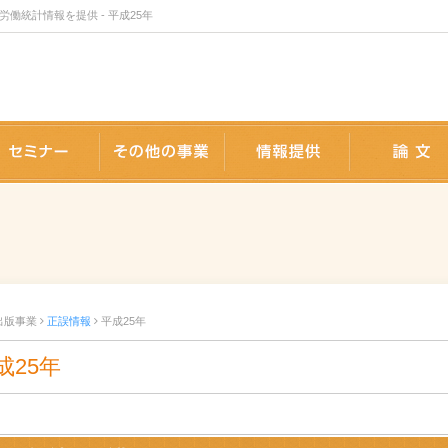
統計情報を提供 - 平成25年
版事業
セミナー
事業内容
情報提供
出版事業
正誤情報
平成25年
成25年