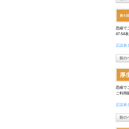
第６回
恐縮で
47-
正誤表ダ
前の
厚生
恐縮で
ご利用
正誤表ダ
前の