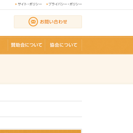
論文
賛助会員
協会について