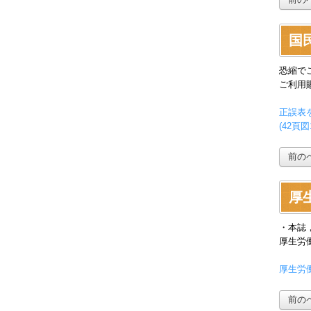
国民
恐縮で
ご利用
正誤表を
(42頁
前の
厚生
・本誌
厚生労
厚生労
前の