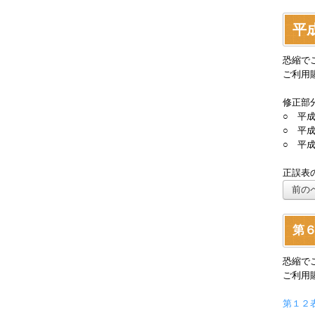
平
恐縮で
ご利用
修正部分
○ 平
○ 平
○ 平
正誤表
前の
第６
恐縮で
ご利用
第１２