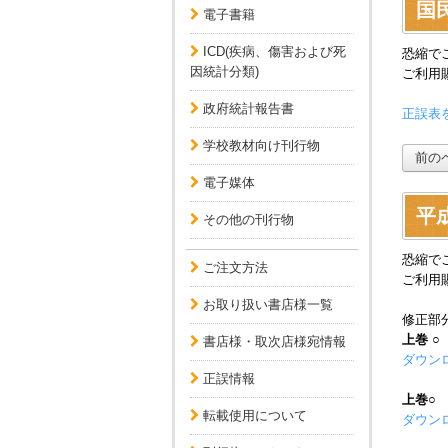
国民
電子書籍
ICD(疾病、傷害および死
恐縮で
因統計分類)
ご利用
政府統計報告書
正誤表を
学校教材向け刊行物
前の
電子媒体
平
その他の刊行物
恐縮で
ご注文方法
ご利用
お取り扱い書店様一覧
修正部分
上巻
○
書店様・取次店様宛情報
ダウンロ
正誤情報
上巻
○
転載使用について
ダウンロ