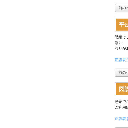
前の
平
恐縮で
別に
誤りが
正誤表ダ
前の
図説
恐縮で
ご利用
正誤表を