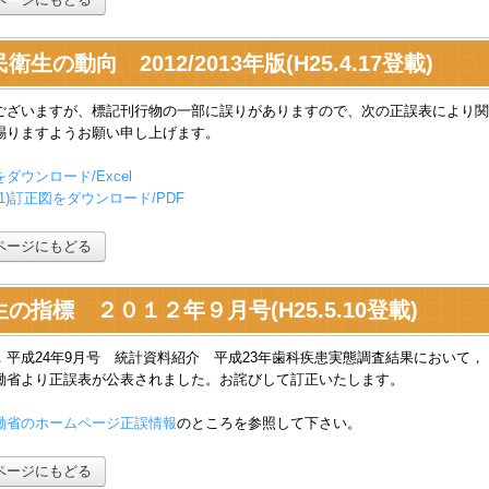
衛生の動向 2012/2013年版(H25.4.17登載)
ございますが、標記刊行物の一部に誤りがありますので、次の正誤表により関
賜りますようお願い申し上げます。
ダウンロード/Excel
図1)訂正図をダウンロード/PDF
ページにもどる
の指標 ２０１２年９月号(H25.5.10登載)
，平成24年9月号 統計資料紹介 平成23年歯科疾患実態調査結果において，
働省より正誤表が公表されました。お詫びして訂正いたします。
働省のホームページ正誤情報
のところを参照して下さい。
ページにもどる