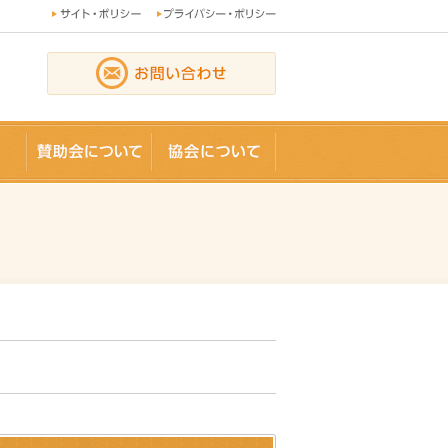
論文
賛助会員
協会について