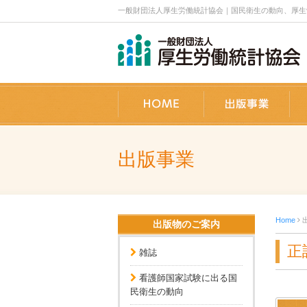
一般財団法人厚生労働統計協会｜国民衛生の動向、厚生労働統計情
ホーム
出
出版事業
Home
出版物のご案内
正
雑誌
看護師国家試験に出る国
民衛生の動向