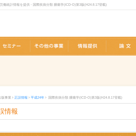
報を提供 - 国際疾病分類 腫瘍学(ICD-O)第3版(H24.8.17登載)
版事業
セミナー
事業内容
情報提供
出版事業
正誤情報
平成24年
国際疾病分類 腫瘍学(ICD-O)第3版(H24.8.17登載)
誤情報