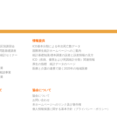
情報提供
地区別講習会
ICD基本分類による年次死亡数データ
問題基礎講座
国際厚生統計ホームページへのご案内
の統計セミナー
統計基礎知識:標本調査の誤差と誤差情報の見方
ICD（疾病、傷害および死因統計分類）関連情報
厚生の指標 統計データのページ
事業
医療と介護の連携で築く2025年の地域医療
D相談事業
事業
て
協会について
て
協会について
お問い合わせ
本ホームページへのリンク及び著作権
個人情報保護に関する基本方針（プライバシー・ポリシー）