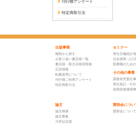
刊行物アンケート
特定商取引法
出版事業
セミナー
種類から探す
厚生労働統計
お取り扱い書店様一覧
社会保障･人口
書店様・取次店様宛情報
医療職のため
正誤情報
その他の事業
転載使用について
調査研究委託
刊行物ご利用アンケート
厚生統計・IC
特定商取引法
損害賠償補償
論文
賛助会につい
論文検索
賛助会につい
論文募集
川井記念賞