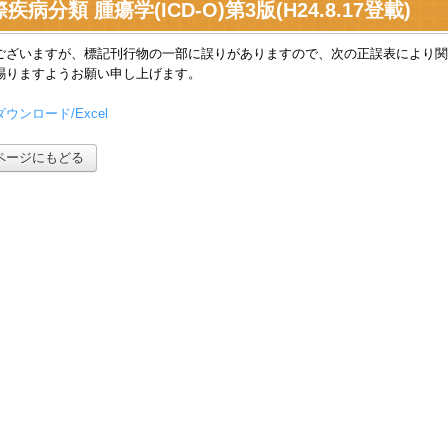
疾病分類 腫瘍学(ICD-O)第3版(H24.8.17登載)
ございますが、標記刊行物の一部に誤りがありますので、次の正誤表により関
賜りますようお願い申し上げます。
ウンロード/Excel
ページにもどる