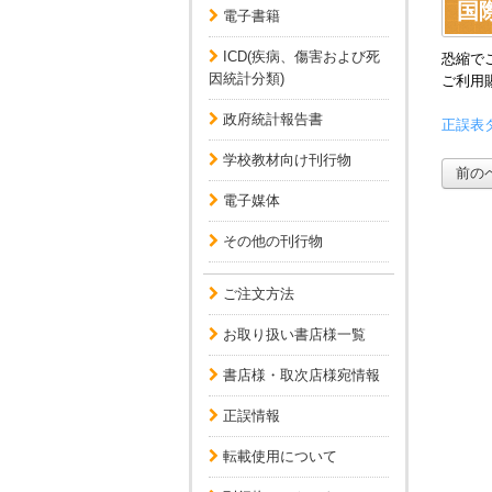
国際
電子書籍
ICD(疾病、傷害および死
恐縮で
因統計分類)
ご利用
政府統計報告書
正誤表ダ
学校教材向け刊行物
前の
電子媒体
その他の刊行物
ご注文方法
お取り扱い書店様一覧
書店様・取次店様宛情報
正誤情報
転載使用について