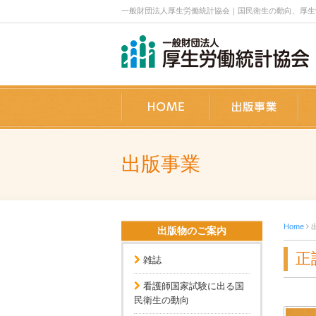
一般財団法人厚生労働統計協会｜国民衛生の動向、厚生労働統計
ホーム
出
出版事業
Home
出版物のご案内
正
雑誌
看護師国家試験に出る国
民衛生の動向