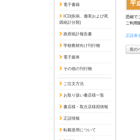
平成
電子書籍
ICD(疾病、傷害および死
恐縮で
因統計分類)
ご利用
政府統計報告書
正誤表を
学校教材向け刊行物
前の
電子媒体
その他の刊行物
ご注文方法
お取り扱い書店様一覧
書店様・取次店様宛情報
正誤情報
転載使用について