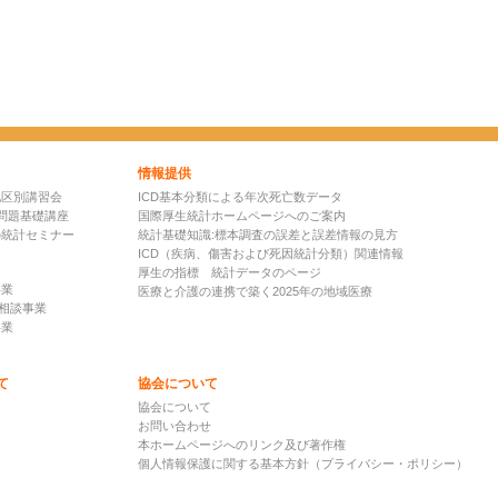
情報提供
地区別講習会
ICD基本分類による年次死亡数データ
問題基礎講座
国際厚生統計ホームページへのご案内
の統計セミナー
統計基礎知識:標本調査の誤差と誤差情報の見方
ICD（疾病、傷害および死因統計分類）関連情報
厚生の指標 統計データのページ
事業
医療と介護の連携で築く2025年の地域医療
D相談事業
事業
て
協会について
て
協会について
お問い合わせ
本ホームページへのリンク及び著作権
個人情報保護に関する基本方針（プライバシー・ポリシー）