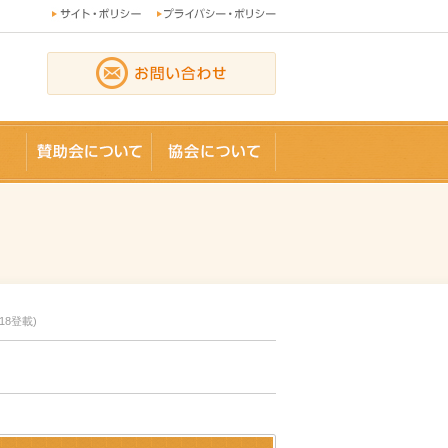
論文
賛助会員
協会について
18登載)