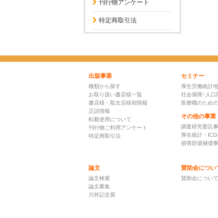
刊行物アンケート
特定商取引法
出版事業
セミナー
種類から探す
厚生労働統計
お取り扱い書店様一覧
社会保障･人口
書店様・取次店様宛情報
医療職のため
正誤情報
その他の事業
転載使用について
調査研究委託
刊行物ご利用アンケート
厚生統計・IC
特定商取引法
損害賠償補償
論文
賛助会につい
論文検索
賛助会につい
論文募集
川井記念賞