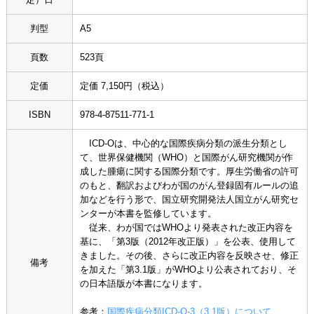
判型
A5
頁数
523頁
定価
定価 7,150円（税込）
ISBN
978-4-87511-771-1
ICD-Oは、中心的な国際疾病分類の派生分類とし
て、世界保健機関（WHO）と国際がん研究機関が作
成した腫瘍に関する国際分類です。厚生労働省の許可
のもと、翻訳およびわが国のがん登録固有ルールの追
加などを行う形で、国立研究開発法人国立がん研究セ
ンターが本書を監修しています。
従来、わが国ではWHOより発表された改正内容を
基に、「第3版（2012年改正版）」を公表、使用して
きました。その後、さらに改正内容を反映させ、修正
備考
を加えた「第3.1版」がWHOより公表されており、そ
の日本語版が本書になります。
参考：
国際疾病分類ICD-O-3（3.1版）について