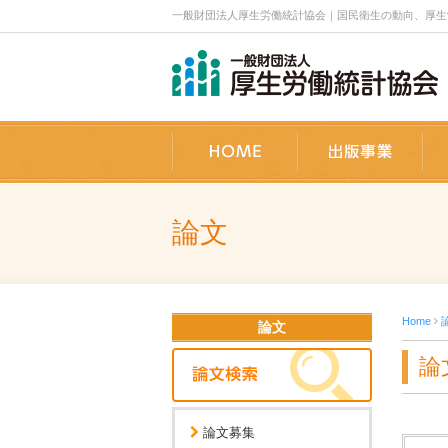
一般財団法人厚生労働統計協会｜国民衛生の動向、厚生労働
ホーム
出
論文
Home
論文
論
論文募集