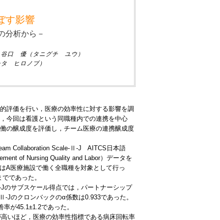
ぼす影響
の分析から－
 谷口 優（タニグチ ユウ）
シタ ヒロノブ）
的評価を行い，医療の効率性に対する影響を調
，今回は看護という同職種内での連携を中心
働の醸成度を評価し，チーム医療の連携醸成度
 Collaboration Scale-Ⅱ-J AITCS日本語
f Nursing Quality and Labor）データを
査はA医療施設で働く全職種を対象として行っ
日までであった。
CS-Ⅱ-Jのサブスケール得点では，パートナーシップ
CS-Ⅱ-Jのクロンバックのα係数は0.933であった。
率が45.1±1.2であった。
点が高いほど，医療の効率性指標である病床回転率