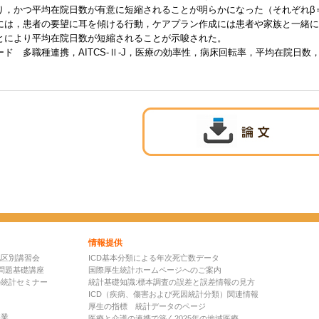
，かつ平均在院日数が有意に短縮されることが明らかになった（それぞれβ＝0.232，p
には，患者の要望に耳を傾ける行動，ケアプラン作成には患者や家族と一緒に
とにより平均在院日数が短縮されることが示唆された。
ード 多職種連携，AITCS-Ⅱ-J，医療の効率性，病床回転率，平均在院日数，
情報提供
地区別講習会
ICD基本分類による年次死亡数データ
問題基礎講座
国際厚生統計ホームページへのご案内
の統計セミナー
統計基礎知識:標本調査の誤差と誤差情報の見方
ICD（疾病、傷害および死因統計分類）関連情報
厚生の指標 統計データのページ
事業
医療と介護の連携で築く2025年の地域医療