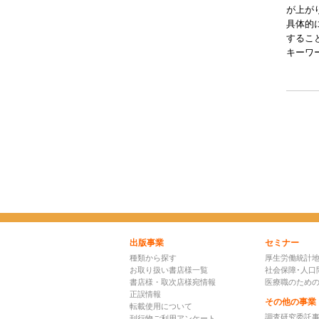
が上がり
具体的
するこ
キーワ
出版事業
セミナー
種類から探す
厚生労働統計
お取り扱い書店様一覧
社会保障･人口
書店様・取次店様宛情報
医療職のため
正誤情報
その他の事業
転載使用について
調査研究委託
刊行物ご利用アンケート