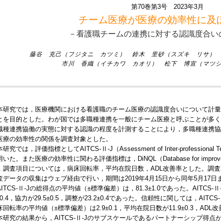
第70巻第3号 2023年3月
チーム医療が医療の効率性に及
－看護職チームの連携に対する認識度合い
藤谷 克己（フジタニ カツミ） 鈴木 里砂（スズキ リサ）
市川 香織（イチカワ カオリ） 松下 博宣（マツ
本研究では，医療機関における看護職のチーム医療の認識度合いについて計量
とを目的とした。わが国では多職種連携を一般にチーム医療と呼ぶことが多く
職種連携協働の実態に対する認識の程度を計測することにより，多職種連携協
医療の効率性の関係を調査対象とした。
究では，評価指標としてAITCS-Ⅱ-J（Assessment of Inter-professional Team
た。また医療の効率性に関わる評価指標は，DiNQL（Database for improvement o
，調査項目については，病床回転率，平均在院日数，ADL改善率とした。調
査データの収集はウェブ経由で行い，期間は2019年4月15日から同年5月17
ITCS-Ⅱ-Jの総得点の平均値（±標準偏差）は，81.3±1.0であった。AIT
7±0.4，協力が29.5±0.5，調整が23.2±0.4であった。信頼性に関しては，AIT
回転率の平均値（±標準偏差）は2.9±0.1，平均在院日数が11.9±0.3，ADL改善
本研究の結果から，AITCS-Ⅱ-Jのサブスケールであるパートナーシップ得