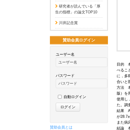
研究者が読んでいる「厚
生の指標」の論文TOP10
川井記念賞
賛助会員ログイン
ユーザー名
目的 
べるこ
パスワード
に，多
合いと
方法 本研
版）を用い
自動ログイン
使用し
た。調
結果 A
が28.
また病床
賛助会員とは
結論 