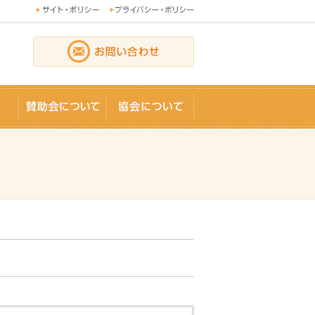
論文
賛助会員
協会について