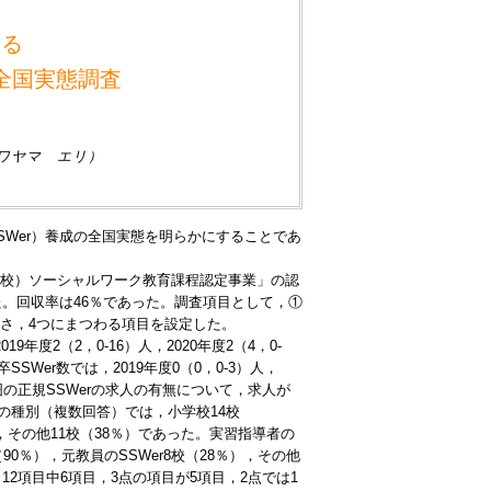
ける
全国実態調査
ワヤマ エリ）
Wer）養成の全国実態を明らかにすることであ
校）ソーシャルワーク教育課程認定事業」の認
た。回収率は46％であった。調査項目として，①
さ，4つにまつわる項目を設定した。
2（2，0-16）人，2020年度2（4，0-
SWer数では，2019年度0（0，0-3）人，
な範囲の正規SSWerの求人の有無について，求人が
設の種別（複数回答）では，小学校14校
），その他11校（38％）であった。実習指導者の
0％），元教員のSSWer8校（28％），その他
2項目中6項目，3点の項目が5項目，2点では1