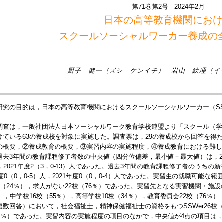
第71巻第2号 2024年2月
日本の高等教育機関にお
スクールソーシャルワーカー養成の
厨子 健一（ズシ ケンイチ） 岩山 絵理（イ
研究の目的は，日本の高等教育機関におけるスクールソーシャルワーカー（SS
調査は，一般社団法人日本ソーシャルワーク教育学校連盟より「スクール（学
けている63の養成校を対象に実施した。調査票は，29の養成校から回答を得
の概要，②養成教育の概要，③実習内容の実施程度，④養成教育における難し
去3年間の教育課程修了者数の中央値（四分位偏差，最小値－最大値）は，2019年度
，2021年度2（3，0-13）人であった。過去3年間の教育課程修了者のうちの新卒S
年度0（0，0-5）人，2021年度0（0，0-4）人であった。実習生の就職可能
校（24％），求人がない22校（76％）であった。実習先となる実習機関・施
），中学校16校（55％），高等学校10校（34％），教育委員会22校（76％
複数回答）において，社会福祉士，精神保健福祉士の資格をもつSSWer26校（9
10％）であった。実習内容の実施程度の項目のなかで，中央値が4点の項目は，1