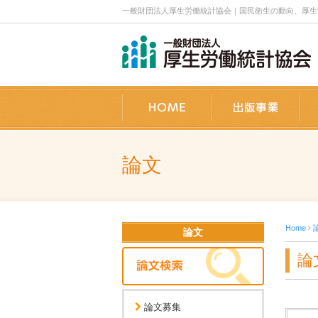
一般財団法人厚生労働統計協会｜国民衛生の動向、厚生労働
ホーム
出
論文
Home
論文
論
論文募集