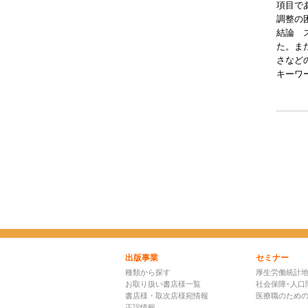
項目で
調整の
結論 
た。ま
さなど
キーワ
出版事業
セミナー
種類から探す
厚生労働統計
お取り扱い書店様一覧
社会保障･人口
書店様・取次店様宛情報
医療職のため
正誤情報