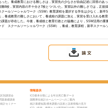
あった。養成教育における難しさは，実習先の少なさが自由記述に回答のあっ
困難8校，実習内容の不十分さ7校とつづいた。実習以外の難しさでは，正規採
スクールソーシャルワーク（SSW）教育課程を選択する学生は少なく，新卒S
た，養成教育の難しさにおいて，養成校の課題に加え，実習を受け入れる教育
の課題が存在した。今後，養成校と教育行政との協働により，SSW活用の重
ード スクールソーシャルワーク（SSW），養成，教育課程，新卒スクールソ
情報提供
地区別講習会
ICD基本分類による年次死亡数データ
問題基礎講座
国際厚生統計ホームページへのご案内
の統計セミナー
統計基礎知識:標本調査の誤差と誤差情報の見方
ICD（疾病、傷害および死因統計分類）関連情報