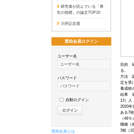
研究者が読んでいる「厚
生の指標」の論文TOP10
川井記念賞
賛助会員ログイン
ユーザー名
目的 
る。
方法 
パスワード
定を受
養成校
結果 過
自動ログイン
13）人
2020
ある7
（48％
職種（
3校（
賛助会員とは