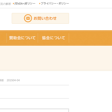
析 201504-04
論文
賛助会員
協会について
01504-04