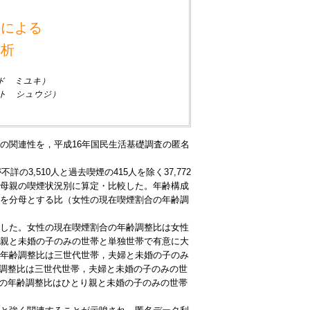
タによる
解析
ド ミユキ）
ト シュウジ）
の関連性を，平成16年国民生活基礎調査の匿名
3,510人と過去喫煙の415人を除く37,772
母親の喫煙状況別に算定・比較した。年齢構成
を分母とする比（女性の現在喫煙割合の年齢調
に低下した。女性の現在喫煙割合の年齢調整比は女性
親と未婚の子のみの世帯と単独世帯で有意に大
年齢調整比は三世代世帯，夫婦と未婚の子のみ
年齢調整比は三世代世帯，夫婦と未婚の子のみの世
煙での年齢調整比はひとり親と未婚の子のみの世帯