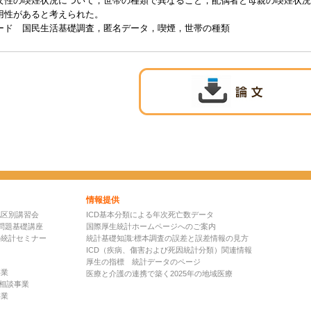
女性の喫煙状況について，世帯の種類で異なること，配偶者と母親の喫煙状況
用性があると考えられた。
ード 国民生活基礎調査，匿名データ，喫煙，世帯の種類
情報提供
地区別講習会
ICD基本分類による年次死亡数データ
問題基礎講座
国際厚生統計ホームページへのご案内
の統計セミナー
統計基礎知識:標本調査の誤差と誤差情報の見方
ICD（疾病、傷害および死因統計分類）関連情報
厚生の指標 統計データのページ
事業
医療と介護の連携で築く2025年の地域医療
D相談事業
事業