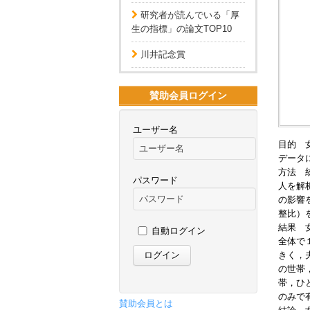
研究者が読んでいる「厚
生の指標」の論文TOP10
川井記念賞
賛助会員ログイン
ユーザー名
目的 
データ
方法 統
パスワード
人を解
の影響
整比）
結果 
自動ログイン
全体で
きく，
の世帯
帯，ひ
のみで
賛助会員とは