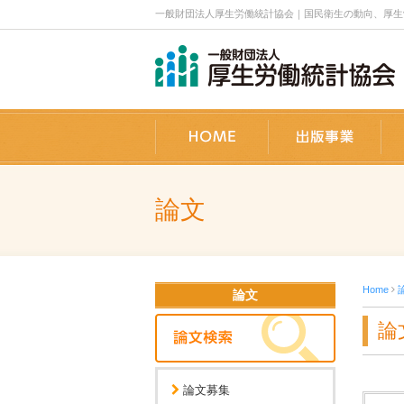
一般財団法人厚生労働統計協会｜国民衛生の動向、厚生労働
ホーム
出
論文
Home
論文
論
論文募集