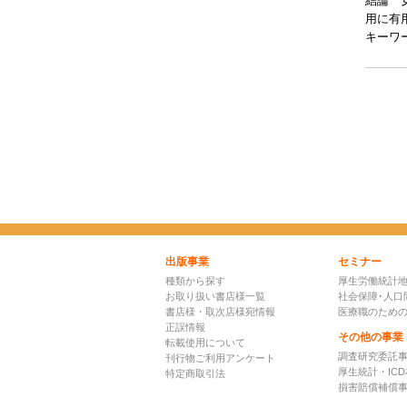
結論 
用に有
キーワ
出版事業
セミナー
種類から探す
厚生労働統計
お取り扱い書店様一覧
社会保障･人口
書店様・取次店様宛情報
医療職のため
正誤情報
その他の事業
転載使用について
調査研究委託
刊行物ご利用アンケート
厚生統計・IC
特定商取引法
損害賠償補償