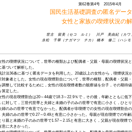
第62巻第4号 2015年4月
国民生活基礎調査の匿名デー
女性と家族の喫煙状況の
世古 留美（セコ ルミ） 川戸 美由紀（カワ
永松 千華（ナガマツ チカ） 橋本 修二（ハシモ
女性の喫煙状況について，世帯の種類および配偶者・父親・母親の喫煙状況と
に基づいて解析した。
計法36条に基づく匿名データを利用した。20歳以上の女性から，喫煙状況が不詳の
析対象者とした。女性の現在喫煙割合について，世帯の種類，配偶者・父親・
を調整して比較するために，女性の現在喫煙者数の観察値を分子，その期待値
を算定した。
女性の現在喫煙割合は20～44歳で18.3～22.9％で，その後，年齢ととも
１に対して，三世代世帯と夫婦と未婚の子のみの世帯で有意に小さく，ひとり
夫婦のみの世帯で有意でなかった。配偶者が非喫煙での女性の現在喫煙割合の
，夫婦のみの世帯で0.27～0.49と有意に小さかった。母親が現在喫煙での
とり親と未婚の子のみの世帯で1.57～2.15と有意に大きく，父親が現在喫
有意に大きかった。