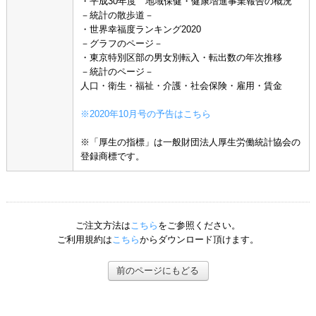
・平成30年度 地域保健・健康増進事業報告の概況
－統計の散歩道－
・世界幸福度ランキング2020
－グラフのページ－
・東京特別区部の男女別転入・転出数の年次推移
－統計のページ－
人口・衛生・福祉・介護・社会保険・雇用・賃金
※2020年10月号の予告はこちら
※「厚生の指標」は一般財団法人厚生労働統計協会の
登録商標です。
ご注文方法は
こちら
をご参照ください。
ご利用規約は
こちら
からダウンロード頂けます。
前のページにもどる