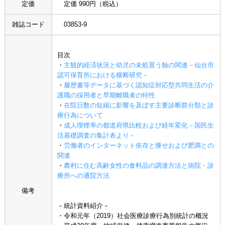
定価
定価 990円（税込）
雑誌コード
03853-9
目次
・
主観的経済状況と幼児の未処置う蝕の関連－仙台市
認可保育所における横断研究－
・
履歴書等データに基づく認知症対応型共同生活の介
護職の採用者と早期離職者の特性
・
在院日数の短縮に影響を及ぼす主要診断群分類と診
療行為について
・
成人喫煙率の都道府県比較および経年変化－国民生
活基礎調査の集計表より－
・
労働者のインターネット依存と痩せおよび肥満との
関連
・
農村に住む高齢女性の食料品の調達方法と病院・診
療所への通院方法
備考
－統計資料紹介－
・令和元年（2019）社会医療診療行為別統計の概況