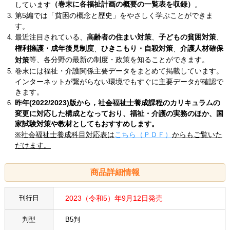
（巻末に各福祉計画の概要の一覧表を収録）
しています
。
第5編では「貧困の概念と歴史」をやさしく学ぶことができま
す。
最近注目されている、
高齢者の住まい対策
、
子どもの貧困対策
、
権利擁護・成年後見制度
ひきこもり・自殺対策
介護人材確保
、
、
等、各分野の最新の制度・政策を知ることができます。
対策
巻末には福祉・介護関係主要データをまとめて掲載しています。
インターネットが繋がらない環境でもすぐに主要データが確認で
きます。
昨年(2022/2023)版から，社会福祉士養成課程のカリキュラムの
変更に対応した構成となっており、福祉・介護の実務のほか、国
家試験対策や教材としてもおすすめします。
※社会福祉士養成科目対応表は
こちら（ＰＤＦ）
からもご覧いた
だけます。
商品詳細情報
刊行日
2023（令和5）年9月12日発売
判型
B5判