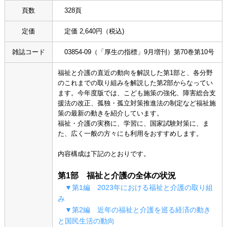
頁数
328頁
定価
定価 2,640円（税込)
雑誌コード
03854-09（「厚生の指標」9月増刊）第70巻第10号
福祉と介護の直近の動向を解説した第1部と、各分野
のこれまでの取り組みを解説した第2部からなってい
ます。今年度版では、こども施策の強化、障害総合支
援法の改正、孤独・孤立対策推進法の制定など福祉施
策の最新の動きを紹介しています。
福祉・介護の実務に、学習に、国家試験対策に、ま
た、広く一般の方々にも利用をおすすめします。
内容構成は下記のとおりです。
第1部 福祉と介護の全体の状況
▼第1編 2023年における福祉と介護の取り組
み
▼第2編 近年の福祉と介護を巡る経済の動き
と国民生活の動向