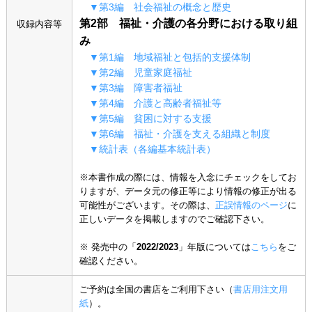
▼第3編 社会福祉の概念と歴史
第2部 福祉・介護の各分野における取り組
収録内容等
み
▼第1編 地域福祉と包括的支援体制
▼第2編 児童家庭福祉
▼第3編 障害者福祉
▼第4編 介護と高齢者福祉等
▼第5編 貧困に対する支援
▼第6編 福祉・介護を支える組織と制度
▼統計表（各編基本統計表）
※本書作成の際には、情報を入念にチェックをしてお
りますが、データ元の修正等により情報の修正が出る
可能性がございます。その際は、
正誤情報のページ
に
正しいデータを掲載しますのでご確認下さい。
※ 発売中の「
2022/2023
」年版については
こちら
をご
確認ください。
ご予約は全国の書店をご利用下さい（
書店用注文用
紙
）。