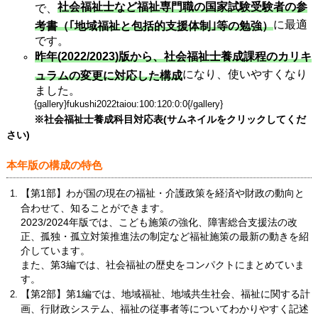
社会福祉士など福祉専門職の国家試験受験者の参
で、
に最適
考書（｢地域福祉と包括的支援体制｣等の勉強）
です。
昨年(2022/2023)版から、社会福祉士養成課程のカリキ
になり、使いやすくなり
ュラムの変更に対応した構成
ました。
{gallery}fukushi2022taiou:100:120:0:0{/gallery}
※社会福祉士養成科目対応表(サムネイルをクリックしてくだ
さい)
本年版の構成の特色
【第1部】わが国の現在の福祉・介護政策を経済や財政の動向と
合わせて、知ることができます。
2023/2024年版では、こども施策の強化、障害総合支援法の改
正、孤独・孤立対策推進法の制定など福祉施策の最新の動きを紹
介しています。
また、第3編では、社会福祉の歴史をコンパクトにまとめていま
す。
【第2部】第1編では、地域福祉、地域共生社会、福祉に関する計
画、行財政システム、福祉の従事者等についてわかりやすく記述