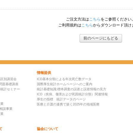
ご注文方法は
こちら
をご参照ください
ご利用規約は
こちら
からダウンロード頂け
前のページにもどる
情報提供
地区別講習会
ICD基本分類による年次死亡数データ
問題基礎講座
国際厚生統計ホームページへのご案内
の統計セミナー
統計基礎知識:標本調査の誤差と誤差情報の見方
ICD（疾病、傷害および死因統計分類）関連情報
厚生の指標 統計データのページ
事業
医療と介護の連携で築く2025年の地域医療
D相談事業
事業
て
協会について