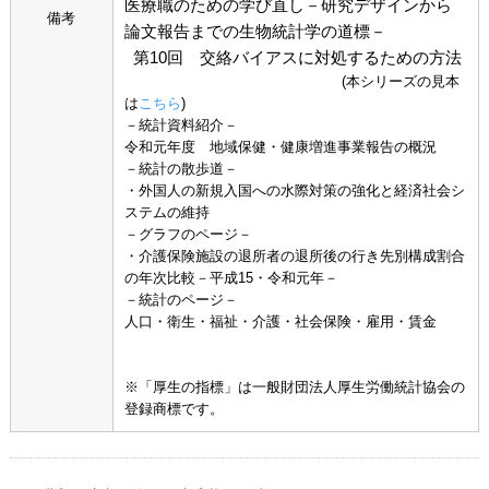
医療職のための学び直し－研究デザインから
備考
論文報告までの生物統計学の道標－
第10回 交絡バイアスに対処するための方法
(本シリーズの見本
は
こちら
)
－統計資料紹介－
令和元年度 地域保健・健康増進事業報告の概況
－統計の散歩道－
・外国人の新規入国への水際対策の強化と経済社会シ
ステムの維持
－グラフのページ－
・介護保険施設の退所者の退所後の行き先別構成割合
の年次比較－平成15・令和元年－
－統計のページ－
人口・衛生・福祉・介護・社会保険・雇用・賃金
※「厚生の指標」は一般財団法人厚生労働統計協会の
登録商標です。