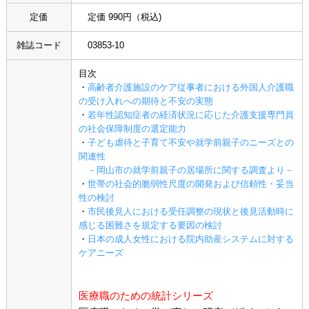
定価
定価 990円（税込)
雑誌コード
03853-10
目次
・
高齢者介護施設のケア従事者における外国人介護職
の受け入れへの期待と不安の実態
・
若年性認知症者の経済状況に応じた介護支援専門員
の社会保障制度の選定能力
・
子ども虐待と子育て不安や就学前親子のニーズとの
関連性
－岡山市の就学前親子の居場所に関する調査より－
・
世帯の社会的脆弱性尺度の開発および信頼性・妥当
性の検討
・
市民後見人における受任調整の現状と後見活動時に
感じる困難さを規定する要因の検討
・
日本の成人女性における院内助産システムに対する
ケアニーズ
医療職のための統計シリーズ