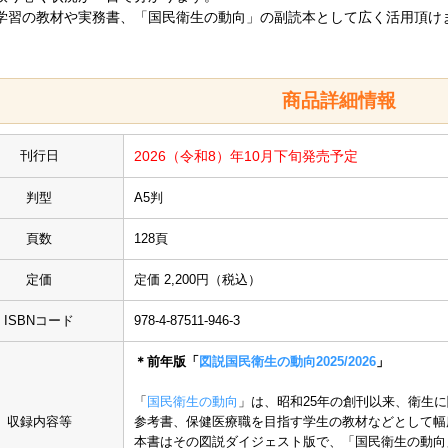
学習の教材や実務書、「国民衛生の動向」の副読本として広く活用頂け
商品詳細情報
刊行日
2026
（令和8）年10月下旬発売予定
判型
A5判
頁数
128頁
定価
定価 2,200円（税込）
ISBNコード
978-4-87511-946-3
＊前年版「
図説国民衛生の動向2025/2026
」
「
国民衛生の動向
」は、昭和25年の創刊以来、衛生
収録内容等
参考書、保健医療職を目指す学生の教材などとして幅
本書はその図説ダイジェスト版で、「国民衛生の動向