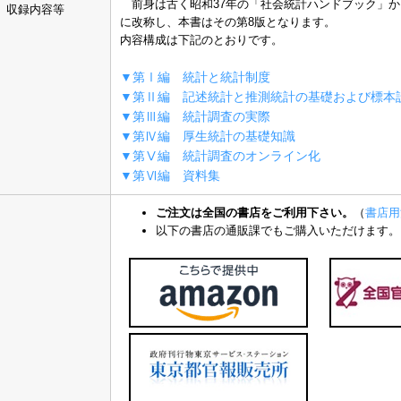
前身は古く昭和37年の「社会統計ハンドブック」か
収録内容等
に改称し、本書はその第8版となります。
内容構成は下記のとおりです。
▼第Ⅰ編 統計と統計制度
▼第Ⅱ編 記述統計と推測統計の基礎および標本
▼第Ⅲ編 統計調査の実際
▼第Ⅳ編 厚生統計の基礎知識
▼第Ⅴ編 統計調査のオンライン化
▼第Ⅵ編 資料集
ご注文は全国の書店をご利用下さい。
（
書店用
以下の書店の通販課でもご購入いただけます。