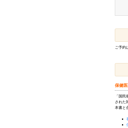
ご予約
保健医
「国民
された
本書と