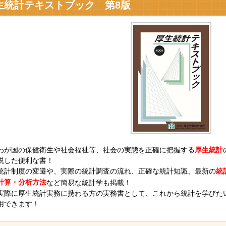
生統計テキストブック 第8版
わが国の保健衛生や社会福祉等、社会の実態を正確に把握する
厚生統計
説した便利な書！
統計制度の変遷や、実際の統計調査の流れ、正確な統計知識、最新の
統
計算・分析方法
など簡易な統計学も掲載！
実際に厚生統計実務に携わる方の実務書として、これから統計を学びた
用できます！