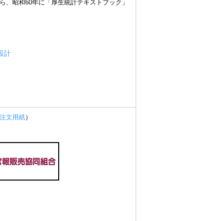
ら、昭和60年に「厚生統計テキストブック」
設計
注文用紙
）