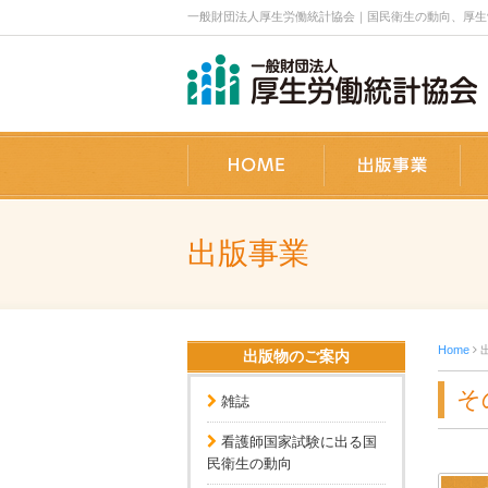
一般財団法人厚生労働統計協会｜国民衛生の動向、厚生労
ホーム
出
出版事業
Home
出版物のご案内
そ
雑誌
看護師国家試験に出る国
民衛生の動向