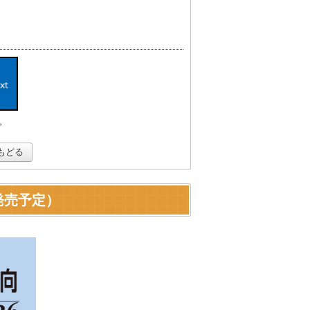
。
もどる
旬発売予定）