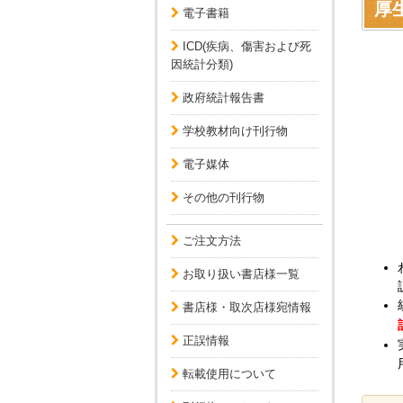
厚
電子書籍
ICD(疾病、傷害および死
因統計分類)
政府統計報告書
学校教材向け刊行物
電子媒体
その他の刊行物
ご注文方法
お取り扱い書店様一覧
書店様・取次店様宛情報
正誤情報
転載使用について