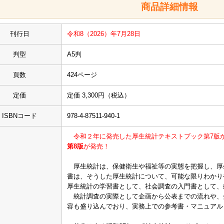
商品詳細情報
刊行日
令和8（2026）年7月28日
判型
A5判
頁数
424ページ
定価
定価 3,300円（税込）
ISBNコード
978-4-87511-940-1
令和２年に発売した厚生統計テキストブック第7版
第8版
が発売！
厚生統計は、保健衛生や福祉等の実態を把握し、厚
書は、そうした厚生統計について、可能な限りわかり
厚生統計の学習書として、社会調査の入門書として、
統計調査の実際として企画から公表までの流れや、
容も盛り込んでおり、実務上での参考書・マニュアル