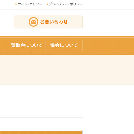
論文
賛助会員
協会について