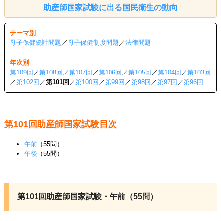
助産師国家試験に出る国民衛生の動向
テーマ別
母子保健統計問題
／
母子保健制度問題
／
法律問題
年次別
第109回
／
第108回
／
第107回
／
第106回
／
第105回
／
第104回
／
第103回
／
第102回
／
第101回
／
第100回
／
第99回
／
第98回
／
第97回
／
第96回
第101回助産師国家試験目次
午前
（55問）
午後
（55問）
第101回助産師国家試験・午前（55問）