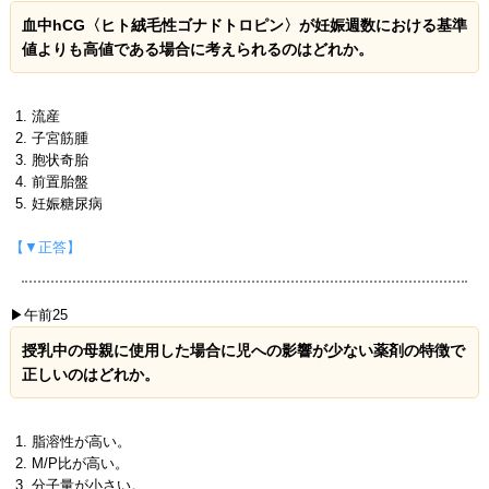
血中hCG〈ヒト絨毛性ゴナドトロピン〉が妊娠週数における基準
値よりも高値である場合に考えられるのはどれか。
流産
子宮筋腫
胞状奇胎
前置胎盤
妊娠糖尿病
【▼正答】
▶午前25
授乳中の母親に使用した場合に児への影響が少ない薬剤の特徴で
正しいのはどれか。
脂溶性が高い。
M/P比が高い。
分子量が小さい。