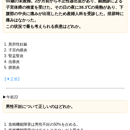
50歳の未産婦。2か月前から不正性器出血があり、細胞診による
子宮体癌の検査を受けた。その日の夜に38.3℃の発熱があり、下
腹部の中央に痛みが出現したため産婦人科を受診した。排尿時に
痛みはなかった。
この状況で最も考えられる疾患はどれか。
異所性妊娠
子宮内膜炎
腎盂腎炎
虫垂炎
膀胱炎
【▼正答】
▶午前22
男性不妊について正しいのはどれか。
造精機能障害は男性不妊の50%を占める。