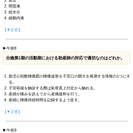
血漿
間質液
総水分
細胞内液
【▼正答】
▶午前8
分娩第1期の活動期における助産師の対応で適切なのはどれか。
胎児心拍数陣痛図の陣痛波形を子宮口の開大を推測する情報の1つにす
る。
子宮収縮を触診する際は恥骨直上付近から触れる。
産婦が痛みを訴えてから産痛緩和を行う。
産婦に陣痛持続時間を記録するよう促す。
【▼正答】
▶午前9