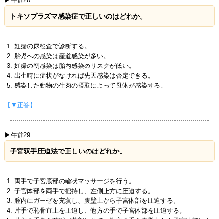
▶午前28
トキソプラズマ感染症で正しいのはどれか。
妊婦の尿検査で診断する。
胎児への感染は産道感染が多い。
妊婦の初感染は胎内感染のリスクが低い。
出生時に症状がなければ先天感染は否定できる。
感染した動物の生肉の摂取によって母体が感染する。
【▼正答】
▶午前29
子宮双手圧迫法で正しいのはどれか。
両手で子宮底部の輪状マッサージを行う。
子宮体部を両手で把持し、左側上方に圧迫する。
腟内にガーゼを充塡し、腹壁上から子宮体部を圧迫する。
片手で恥骨直上を圧迫し、他方の手で子宮体部を圧迫する。