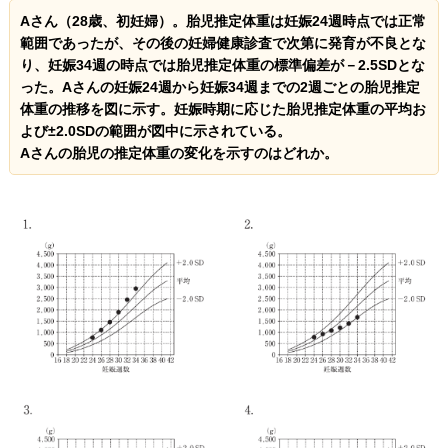
Aさん（28歳、初妊婦）。胎児推定体重は妊娠24週時点では正常
範囲であったが、その後の妊婦健康診査で次第に発育が不良とな
り、妊娠34週の時点では胎児推定体重の標準偏差が－2.5SDとな
った。Aさんの妊娠24週から妊娠34週までの2週ごとの胎児推定
体重の推移を図に示す。妊娠時期に応じた胎児推定体重の平均お
よび±2.0SDの範囲が図中に示されている。
Aさんの胎児の推定体重の変化を示すのはどれか。