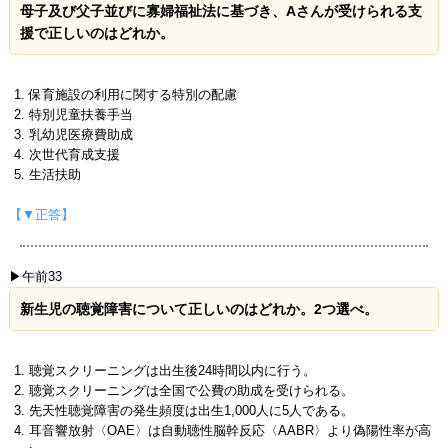
母子及び父子並びに寡婦福祉法に基づき、Aさんが受けられる支
援で正しいのはどれか。
保育施設の利用に関する特別の配慮
特別児童扶養手当
乳幼児医療費助成
次世代育成支援
生活扶助
【▼正答】
▶午前33
新生児の聴覚障害について正しいのはどれか。2つ選べ。
聴覚スクリーニングは出生後24時間以内に行う。
聴覚スクリーニングは全国で公費の助成を受けられる。
先天性聴覚障害の発生頻度は出生1,000人に5人である。
耳音響放射〈OAE〉は自動聴性脳幹反応〈AABR〉より偽陽性率が高