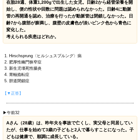
在胎28週、体重1,200gで出生した女児。日齢2から経管栄養を開
始し、便の性状や回数に問題は認められなかった。日齢4に動脈
管の再開通を認め、治療を行ったが動脈管は閉鎖しなかった。日
齢7から腹部が膨満し、腹壁の皮膚色が淡いピンク色から青色に
変化した。
考えられる疾患はどれか。
Hirschsprung〈ヒルシュスプルング〉病
肥厚性幽門狭窄症
新生児壊死性腸炎
胃軸捻転症
胆道閉鎖症
【▼正答】
▶午前32
Aさん（28歳）は、昨年夫を事故で亡くし、実父母と同居してい
たが、仕事を始めて3歳の子どもと2人で暮らすことになった。子
どもは健康で、順調に成長している。