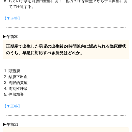
片方の手拳を前腟円蓋部にあて、他方の手を腹壁上から子宮体部にあ
てて圧迫する。
【▼正答】
▶午前30
正期産で出生した男児の出生後24時間以内に認められる臨床症状
のうち、早急に対応すべき所見はどれか。
頭蓋癆
結膜下出血
肉眼的黄疸
周期性呼吸
停留精巣
【▼正答】
▶午前31