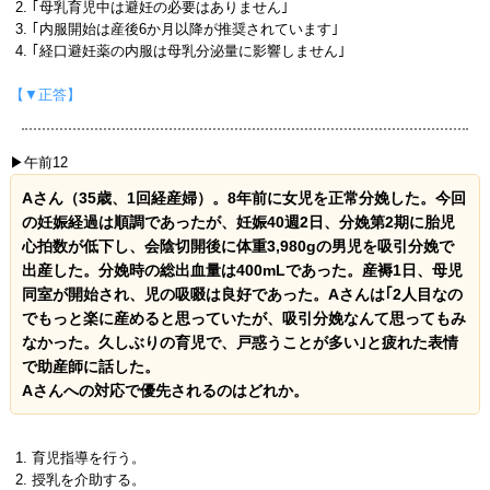
｢母乳育児中は避妊の必要はありません｣
｢内服開始は産後6か月以降が推奨されています｣
｢経口避妊薬の内服は母乳分泌量に影響しません｣
【▼正答】
▶午前12
Aさん（35歳、1回経産婦）。8年前に女児を正常分娩した。今回
の妊娠経過は順調であったが、妊娠40週2日、分娩第2期に胎児
心拍数が低下し、会陰切開後に体重3,980gの男児を吸引分娩で
出産した。分娩時の総出血量は400mLであった。産褥1日、母児
同室が開始され、児の吸啜は良好であった。Aさんは｢2人目なの
でもっと楽に産めると思っていたが、吸引分娩なんて思ってもみ
なかった。久しぶりの育児で、戸惑うことが多い｣と疲れた表情
で助産師に話した。
Aさんへの対応で優先されるのはどれか。
育児指導を行う。
授乳を介助する。