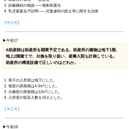
妊娠継続の相談――母体保護法
乳児家庭全戸訪問――児童虐待の防止等に関する法律
【▼正答】
▶午前17
A助産師は助産所を開業予定である。助産所の建物は地下1階、
地上2階建てで、分娩を取り扱い、産褥入院も計画している。
助産所の構造設備で正しいのはどれか。
母子の入所室は地下にした。
2
個室の床面積は4.3m
にした。
2
分娩室の床面積は12m
にした。
入所室の収容人数を10人とした。
【▼正答】
▶午前18