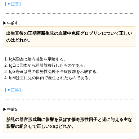
【▼正答】
▶午前4
出生直後の正期産新生児の血液中免疫グロブリンについて正しい
のはどれか。
IgA高値は胎内感染を示唆する。
IgEは母体から経胎盤移行したものである。
IgG高値は児の原発性免疫不全症候群を示唆する。
IgMは主に児の体内で産生されたものである。
【▼正答】
▶午前5
胎児の器官形成期に影響を及ぼす催奇形性因子と児に与える主な
影響の組合せで正しいのはどれか。