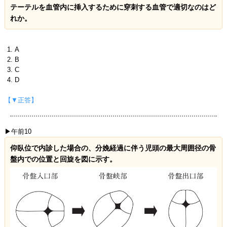
テーテルを血管内に挿入するために穿刺する血管で適切なのはど
れか。
A
B
C
D
【▼正答】
▶午前10
仰臥位で内診した場合の、分娩経過に伴う児頭の最大周囲径の骨
盤内での位置と回旋を図に示す。