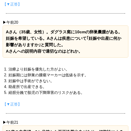
【▼正答】
▶午前20
Aさん（35歳、女性）。ダグラス窩に10cmの卵巣囊腫がある。
妊娠を希望している。Aさんは疾患について｢妊娠や出産に何か
影響がありますか｣と質問した。
Aさんへの説明内容で適切なのはどれか。
治療より妊娠を優先した方がよい。
妊娠期には卵巣の腫瘍マーカーは低値を示す。
妊娠中は手術ができない。
助産所で出産できる。
経腟分娩で胎児の下降障害のリスクがある。
【▼正答】
▶午前21