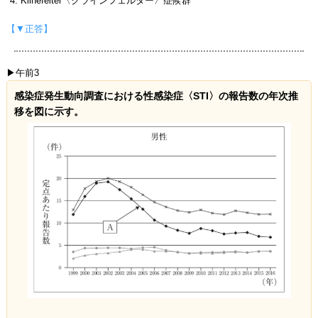
Klinefelter〈クラインフェルター〉症候群
【▼正答】
▶午前3
感染症発生動向調査における性感染症〈STI〉の報告数の年次推
移を図に示す。