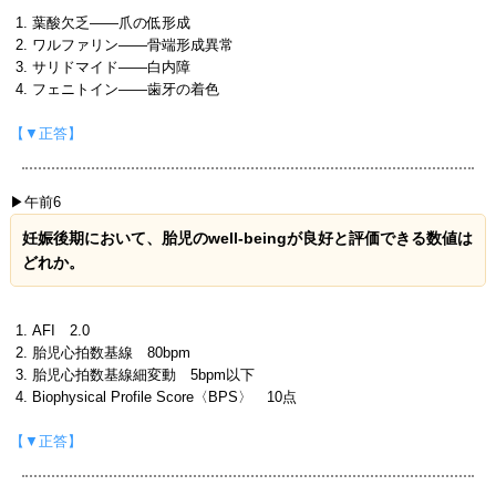
葉酸欠乏――爪の低形成
ワルファリン――骨端形成異常
サリドマイド――白内障
フェニトイン――歯牙の着色
【▼正答】
▶午前6
妊娠後期において、胎児のwell-beingが良好と評価できる数値は
どれか。
AFI 2.0
胎児心拍数基線 80bpm
胎児心拍数基線細変動 5bpm以下
Biophysical Profile Score〈BPS〉 10点
【▼正答】