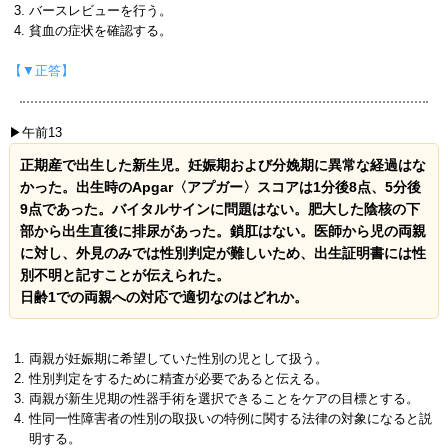
バースレビューを行う。
貧血の症状を確認する。
【▼正答】
▶午前13
正期産で出生した新生児。妊娠期および分娩期に異常な経過はな
かった。出生時のApgar〈アプガー〉スコアは1分後8点、5分後
9点であった。バイタルサインに問題はない。肥大した陰核の下
部から出生直後に排尿があった。鎖肛はない。医師から児の両親
に対し、外見のみでは性別判定が難しいため、出生証明書には性
別不明と記すことが伝えられた。
日齢1での両親への対応で適切なのはどれか。
両親が妊娠期に希望していた性別の児として扱う。
性別判定をするために精査が必要であると伝える。
両親が新生児期の性器手術を選択できることをケアの目標とする。
性同一性障害者の性別の取扱いの特例に関する法律の対象になると説
明する。