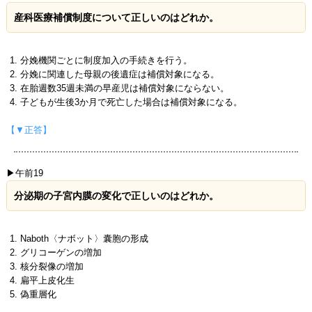
産科医療補償制度について正しいのはどれか。
分娩機関ごとに制度加入の手続きを行う。
分娩に関連した母親の後遺症は補償対象になる。
在胎週数35週未満の早産児は補償対象にならない。
子どもが生後3か月で死亡した場合は補償対象になる。
【▼正答】
▶午前19
分泌期の子宮内膜の変化で正しいのはどれか。
Naboth〈ナボット〉囊胞の形成
グリコーゲンの増加
核分裂像の増加
扁平上皮化生
偽重層化