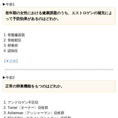
▶午前1
老年期の女性における健康課題のうち、エストロゲンの補充によ
って予防効果があるのはどれか。
骨盤臓器脱
骨粗鬆症
卵巣癌
認知症
【▼正答】
▶午前2
正常の卵巣機能をもつのはどれか。
アンドロゲン不応症
Turner〈ターナー〉症候群
Asherman〈アッシャーマン〉症候群