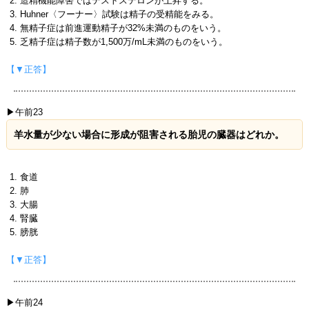
造精機能障害ではテストステロンが上昇する。
Huhner〈フーナー〉試験は精子の受精能をみる。
無精子症は前進運動精子が32%未満のものをいう。
乏精子症は精子数が1,500万/mL未満のものをいう。
【▼正答】
▶午前23
羊水量が少ない場合に形成が阻害される胎児の臓器はどれか。
食道
肺
大腸
腎臓
膀胱
【▼正答】
▶午前24