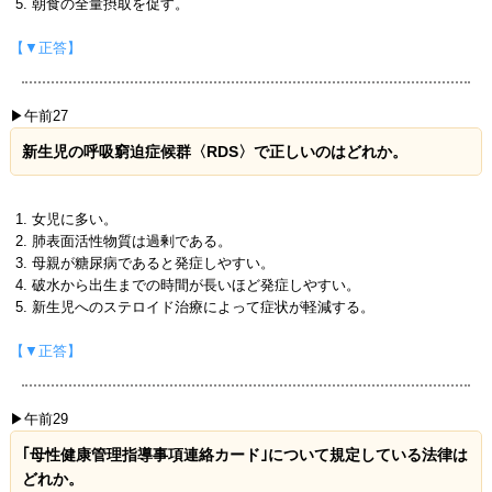
朝食の全量摂取を促す。
【▼正答】
▶午前27
新生児の呼吸窮迫症候群〈RDS〉で正しいのはどれか。
女児に多い。
肺表面活性物質は過剰である。
母親が糖尿病であると発症しやすい。
破水から出生までの時間が長いほど発症しやすい。
新生児へのステロイド治療によって症状が軽減する。
【▼正答】
▶午前29
｢母性健康管理指導事項連絡カード｣について規定している法律は
どれか。