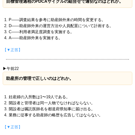
目標管理過程のPDCAサイクルの組合せで適切なのはどれか。
P――調査結果を参考に助産師外来の時間を変更する。
D――助産師外来の運営方法や人員配置について計画する。
C――利用者満足度調査を実施する。
A――助産師外来を実施する。
【▼正答】
▶午前22
助産所の管理で正しいのはどれか。
妊産婦の入所数は1〜19人である。
開設者と管理者は同一人物でなければならない。
開設者は嘱託医師名を都道府県知事に届け出る。
業務に従事する助産師の略歴を広告してはならない。
【▼正答】