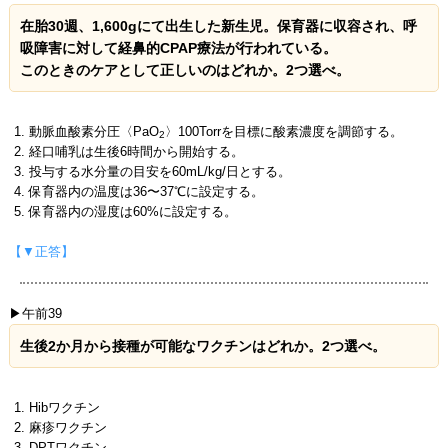
在胎30週、1,600gにて出生した新生児。保育器に収容され、呼
吸障害に対して経鼻的CPAP療法が行われている。
このときのケアとして正しいのはどれか。2つ選べ。
動脈血酸素分圧〈PaO
〉100Torrを目標に酸素濃度を調節する。
2
経口哺乳は生後6時間から開始する。
投与する水分量の目安を60mL/kg/日とする。
保育器内の温度は36〜37℃に設定する。
保育器内の湿度は60%に設定する。
【▼正答】
▶午前39
生後2か月から接種が可能なワクチンはどれか。2つ選べ。
Hibワクチン
麻疹ワクチン
DPTワクチン