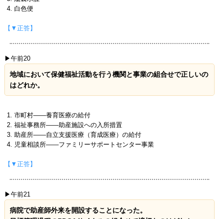
白色便
【▼正答】
▶午前20
地域において保健福祉活動を行う機関と事業の組合せで正しいの
はどれか。
市町村――養育医療の給付
福祉事務所――助産施設への入所措置
助産所――自立支援医療（育成医療）の給付
児童相談所――ファミリーサポートセンター事業
【▼正答】
▶午前21
病院で助産師外来を開設することになった。