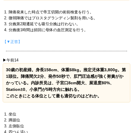
陣痛発来した時点で帝王切開の術前検査を行う。
微弱陣痛ではプロスタグランディン製剤を用いる。
分娩第2期遷延でも吸引分娩は行わない。
分娩後1時間は頻回に母体の血圧測定を行う。
【▼正答】
▶午前14
30歳の初産婦。身長158cm、体重68kg。推定児体重3,800g。第
1頭位。陣痛間欠2分、発作50秒で、肛門圧迫感が強く努責がか
かっている。内診所見は、子宮口8cm開大、展退度80%、
Station±0、小泉門が5時方向に触れる。
このときにとる体位として最も適切なのはどれか。
坐位
蹲踞位
左側臥位
四つん這い