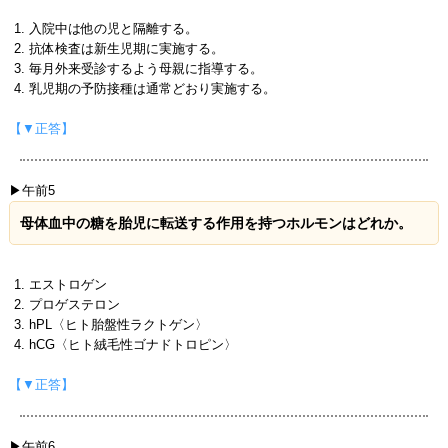
入院中は他の児と隔離する。
抗体検査は新生児期に実施する。
毎月外来受診するよう母親に指導する。
乳児期の予防接種は通常どおり実施する。
【▼正答】
▶午前5
母体血中の糖を胎児に転送する作用を持つホルモンはどれか。
エストロゲン
プロゲステロン
hPL〈ヒト胎盤性ラクトゲン〉
hCG〈ヒト絨毛性ゴナドトロピン〉
【▼正答】
▶午前6