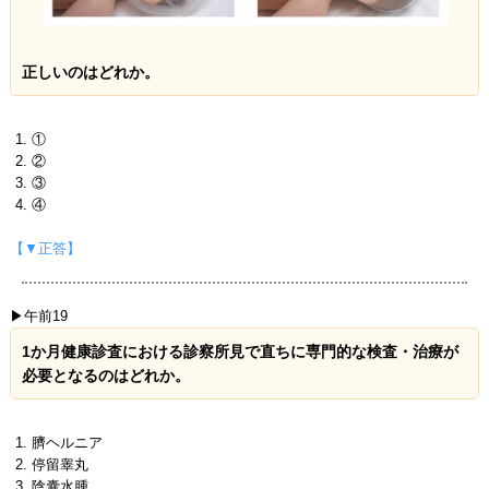
正しいのはどれか。
①
②
③
④
【▼正答】
▶午前19
1か月健康診査における診察所見で直ちに専門的な検査・治療が
必要となるのはどれか。
臍ヘルニア
停留睾丸
陰囊水腫