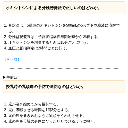
オキシトシンによる分娩誘発法で正しいのはどれか。
希釈法は、5単位のオキシトシンを500mLの5%ブドウ糖液に溶解す
る。
分娩監視装置は、子宮収縮薬投与開始時から装着する。
オキシトシンを増量するときは15分ごとに行う。
血圧と脈拍測定は2時間ごとに行う。
【▼正答】
▶午前17
授乳時の乳頭痛の予防で適切なのはどれか。
児が泣き始めてから授乳する。
児に吸啜させる時間を1回3分とする。
児の唇を巻き込むように乳頭をくわえさせる。
児の胸を母親の身体にぴったりとつけるように抱く。