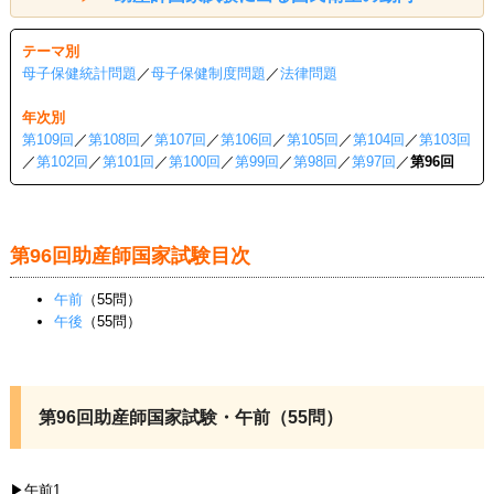
テーマ別
母子保健統計問題
／
母子保健制度問題
／
法律問題
年次別
第109回
／
第108回
／
第107回
／
第106回
／
第105回
／
第104回
／
第103回
／
第102回
／
第101回
／
第100回
／
第99回
／
第98回
／
第97回
／
第96回
第96回助産師国家試験目次
午前
（55問）
午後
（55問）
第96回助産師国家試験・午前（55問）
▶午前1