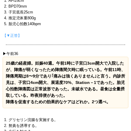
AFI25cm
BPD70mm
子宮底長25cm
推定児体重800g
胎児心拍数140bpm
【▼正答】
▶午前36
25歳の経産婦。妊娠40週。午前1時に子宮口3cm開大で入院した
が、陣痛が弱くなったため陣痛間欠時に眠っている。午前11時、
陣痛周期は8〜9分であり｢痛みは強くありません｣と言う。内診所
見は、子宮口4cm開大、展退度70%、Station－1であった。胎児
心拍数陣痛図は正常波形であった。未破水である。昼食は全量摂
取している。昨夜排便があった。
陣痛を促進するための効果的なケアはどれか。2つ選べ。
グリセリン浣腸を実施する。
努責を誘導する。