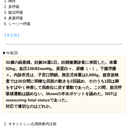
呻吟
多呼吸
陥没呼吸
鼻翼呼吸
シーソー呼吸
【▼正答】
▶午前25
32歳の経産婦。妊娠36週1日。妊婦健康診査に来院した。体重
52kg。血圧136/82mmHg。尿蛋白＋、尿糖（－）。下腿浮腫
＋。内診所見は、子宮口閉鎖。推定児体重は2,680g。超音波検
査では30分間に明瞭な四肢の動きを2回認め、そのうち1回は脚
をすばやく伸展して屈曲位に戻す運動であった。この間、胎児呼
吸様運動は認めない。36mmの羊水ポケットを認めた。NSTは
reassuring fetal statusであった。
対応で適切なのはどれか。
オキシトシン点滴静脈内注射