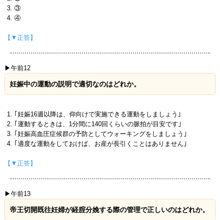
③
④
【▼正答】
▶午前12
妊娠中の運動の説明で適切なのはどれか。
｢妊娠16週以降は、仰向けで実施できる運動をしましょう｣
｢運動するときは、1分間に140回くらいの脈拍が目安です｣
｢妊娠高血圧症候群の予防としてウォーキングをしましょう｣
｢適度な運動をしておけば、お産が長引くことはありません｣
【▼正答】
▶午前13
帝王切開既往妊婦が経腟分娩する際の管理で正しいのはどれか。