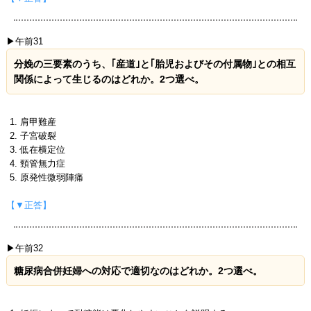
▶午前31
分娩の三要素のうち、｢産道｣と｢胎児およびその付属物｣との相互
関係によって生じるのはどれか。2つ選べ。
肩甲難産
子宮破裂
低在横定位
頸管無力症
原発性微弱陣痛
【▼正答】
▶午前32
糖尿病合併妊婦への対応で適切なのはどれか。2つ選べ。