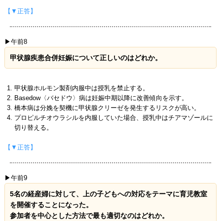
【▼正答】
▶午前8
甲状腺疾患合併妊娠について正しいのはどれか。
甲状腺ホルモン製剤内服中は授乳を禁止する。
Basedow〈バセドウ〉病は妊娠中期以降に改善傾向を示す。
橋本病は分娩を契機に甲状腺クリーゼを発生するリスクが高い。
プロピルチオウラシルを内服していた場合、授乳中はチアマゾールに
切り替える。
【▼正答】
▶午前9
5名の経産婦に対して、上の子どもへの対応をテーマに育児教室
を開催することになった。
参加者を中心とした方法で最も適切なのはどれか。