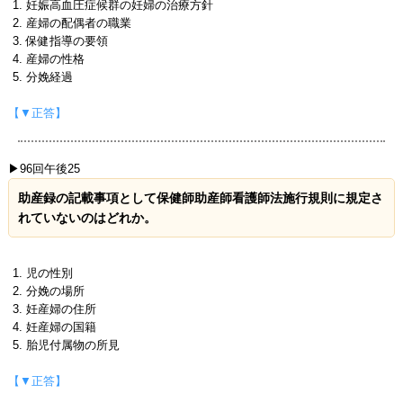
妊娠高血圧症候群の妊婦の治療方針
産婦の配偶者の職業
保健指導の要領
産婦の性格
分娩経過
【▼正答】
▶96回午後25
助産録の記載事項として保健師助産師看護師法施行規則に規定さ
れていないのはどれか。
児の性別
分娩の場所
妊産婦の住所
妊産婦の国籍
胎児付属物の所見
【▼正答】