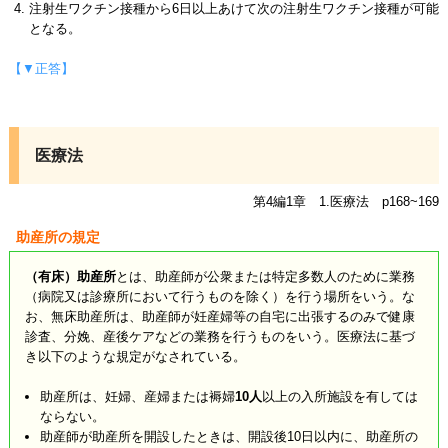
注射生ワクチン接種から6日以上あけて次の注射生ワクチン接種が可能
となる。
【▼正答】
医療法
第4編1章 1.医療法 p168~169
助産所の規定
（有床）助産所
とは、助産師が公衆または特定多数人のために業務
（病院又は診療所において行うものを除く）を行う場所をいう。な
お、無床助産所は、助産師が妊産婦等の自宅に出張するのみで健康
診査、分娩、産後ケアなどの業務を行うものをいう。医療法に基づ
き以下のような規定がなされている。
助産所は、妊婦、産婦または褥婦
10人
以上の入所施設を有しては
ならない。
助産師が助産所を開設したときは、開設後10日以内に、助産所の