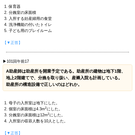
保育器
分娩室の床面積
入所する妊産婦用の食堂
洗浄機能の付いたトイレ
子ども用のプレイルーム
【▼正答】
▶101回午前17
A助産師は助産所を開業予定である。助産所の建物は地下1階、
地上2階建てで、分娩を取り扱い、産褥入院も計画している。
助産所の構造設備で正しいのはどれか。
母子の入所室は地下にした。
2
個室の床面積は4.3m
にした。
2
分娩室の床面積は12m
にした。
入所室の収容人数を10人とした。
【▼正答】