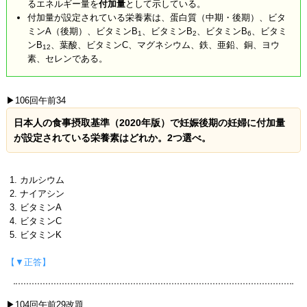
るエネルギー量を
付加量
として示している。
付加量が設定されている栄養素は、蛋白質（中期・後期）、ビタ
ミンA（後期）、ビタミンB
、ビタミンB
、ビタミンB
、ビタミ
1
2
6
ンB
、葉酸、ビタミンC、マグネシウム、鉄、亜鉛、銅、ヨウ
12
素、セレンである。
▶106回午前34
日本人の食事摂取基準（2020年版）で妊娠後期の妊婦に付加量
が設定されている栄養素はどれか。2つ選べ。
カルシウム
ナイアシン
ビタミンA
ビタミンC
ビタミンK
【▼正答】
▶104回午前29改題