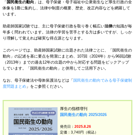
「
国民衛生の動向
」は、母子保健・母子福祉や公衆衛生など厚生行政の全
体像を1冊に集約し、法律や制度の概要、歴史、改正内容などを網羅して
います。
助産師国家試験では、主に母子保健行政を取り巻く幅広い
法律
の知識が毎
年多く問われています。法律の学習を苦手とする方は多いですが、しっか
り理解して覚えれば確実な得点源となります。
このページでは、助産師国家試験に出題された法律ごとに、「国民衛生の
動向」の記述を基に要点を簡潔にまとめ、107回（2024年）から96回試験
（2013年）までの過去12年の出題の中から対応する問題をピックアップ
しています。「国民衛生の動向」と併用してご活用下さい。
なお、母子保健法や母体保護法などは「
国民衛生の動向でみる母子保健制
度問題まとめ
」をご参照ください。
厚生の指標増刊
国民衛生の動向 2025/2026
発売日：
2025.8.26
定価：3,740円（税込）