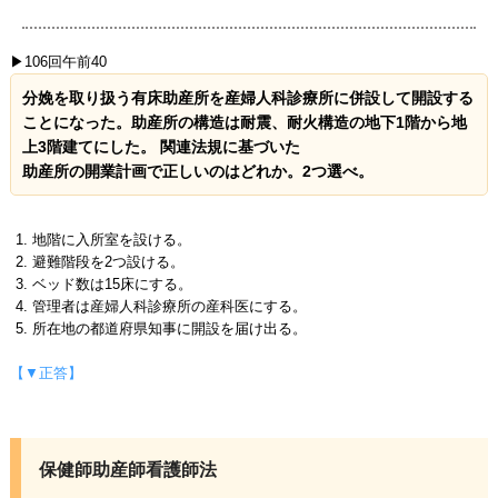
▶106回午前40
分娩を取り扱う有床助産所を産婦人科診療所に併設して開設する
ことになった。助産所の構造は耐震、耐火構造の地下1階から地
上3階建てにした。 関連法規に基づいた
助産所の開業計画で正しいのはどれか。2つ選べ。
地階に入所室を設ける。
避難階段を2つ設ける。
ベッド数は15床にする。
管理者は産婦人科診療所の産科医にする。
所在地の都道府県知事に開設を届け出る。
【▼正答】
保健師助産師看護師法