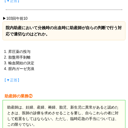
【▼正答】
▶103回午前10
院内助産において分娩時の出血時に助産師が自らの判断で行う対
応で適切なのはどれか。
昇圧薬の投与
胎盤用手剝離
輸血開始の決定
腟内ガーゼ充塡
【▼正答】
助産師の業務②
助産師は、妊婦、産婦、褥婦、胎児、新生児に異常があると認めた
ときは、医師の診療を求めさせることを要し、自らこれらの者に対
して処置をしてはならない。ただし、臨時応急の手当については、
この限りでない。