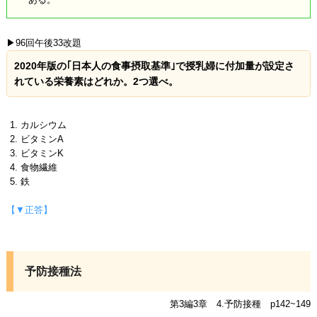
▶96回午後33改題
2020年版の｢日本人の食事摂取基準｣で授乳婦に付加量が設定さ
れている栄養素はどれか。2つ選べ。
カルシウム
ビタミンA
ビタミンK
食物繊維
鉄
【▼正答】
予防接種法
第3編3章 4.予防接種 p142~149