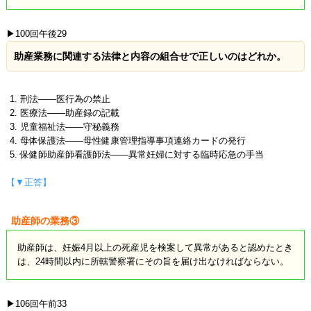
▶100回午後29
助産業務に関連する法律と内容の組合せで正しいのはどれか。
刑法――医行為の禁止
医療法――助産録の記載
児童福祉法――守秘義務
母体保護法――母性健康管理指導事項連絡カードの発行
保健師助産師看護師法――異常妊婦に対する臨時応急の手当
【▼正答】
助産師の業務③
助産師は、妊娠4月以上の死産児を検案して異常があると認めたとき
は、24時間以内に所轄警察署にその旨を届け出なければならない。
▶106回午前33