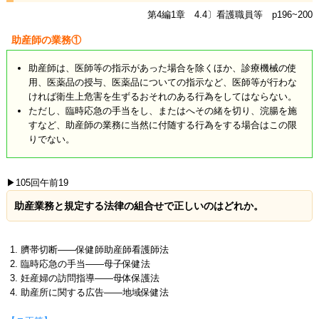
第4編1章 4.4〕看護職員等 p196~200
助産師の業務①
助産師は、医師等の指示があった場合を除くほか、診療機械の使
用、医薬品の授与、医薬品についての指示など、医師等が行わな
ければ衛生上危害を生ずるおそれのある行為をしてはならない。
ただし、臨時応急の手当をし、またはへその緒を切り、浣腸を施
すなど、助産師の業務に当然に付随する行為をする場合はこの限
りでない。
▶105回午前19
助産業務と規定する法律の組合せで正しいのはどれか。
臍帯切断――保健師助産師看護師法
臨時応急の手当――母子保健法
妊産婦の訪問指導――母体保護法
助産所に関する広告――地域保健法