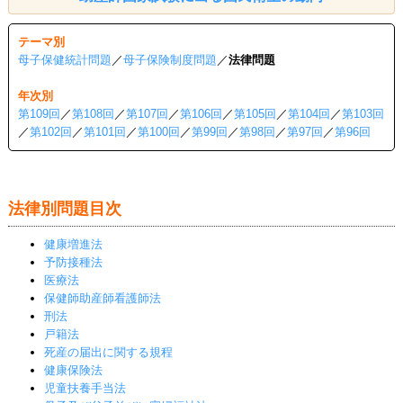
テーマ別
母子保健統計問題
／
母子保険制度問題
／
法律問題
年次別
第109回
／
第108回
／
第107回
／
第106回
／
第105回
／
第104回
／
第103回
／
第102回
／
第101回
／
第100回
／
第99回
／
第98回
／
第97回
／
第96回
法律別問題目次
健康増進法
予防接種法
医療法
保健師助産師看護師法
刑法
戸籍法
死産の届出に関する規程
健康保険法
児童扶養手当法