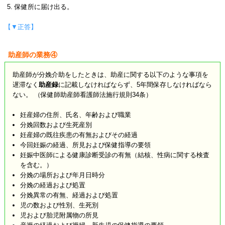
保健所に届け出る。
【▼正答】
助産師の業務④
助産師が分娩介助をしたときは、助産に関する以下のような事項を
遅滞なく
助産録
に記載しなければならず、5年間保存しなければなら
ない。 （保健師助産師看護師法施行規則34条）
妊産婦の住所、氏名、年齢および職業
分娩回数および生死産別
妊産婦の既往疾患の有無およびその経過
今回妊娠の経過、所見および保健指導の要領
妊娠中医師による健康診断受診の有無（結核、性病に関する検査
を含む。）
分娩の場所および年月日時分
分娩の経過および処置
分娩異常の有無、経過および処置
児の数および性別、生死別
児および胎児附属物の所見