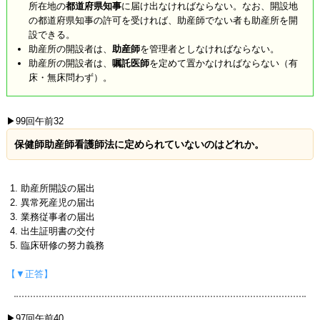
所在地の
都道府県知事
に届け出なければならない。なお、開設地
の都道府県知事の許可を受ければ、助産師でない者も助産所を開
設できる。
助産所の開設者は、
助産師
を管理者としなければならない。
助産所の開設者は、
嘱託医師
を定めて置かなければならない（有
床・無床問わず）。
▶99回午前32
保健師助産師看護師法に定められていないのはどれか。
助産所開設の届出
異常死産児の届出
業務従事者の届出
出生証明書の交付
臨床研修の努力義務
【▼正答】
▶97回午前40