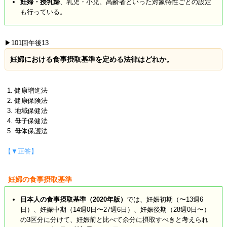
妊婦・授乳婦
、乳児・小児、高齢者といった対象特性ごとの設定
も行っている。
▶101回午後13
妊婦における食事摂取基準を定める法律はどれか。
健康増進法
健康保険法
地域保健法
母子保健法
母体保護法
【▼正答】
妊婦の食事摂取基準
日本人の食事摂取基準（2020年版）
では、妊娠初期（〜13週6
日）、妊娠中期（14週0日〜27週6日）、妊娠後期（28週0日〜）
の3区分に分けて、妊娠前と比べて余分に摂取すべきと考えられ