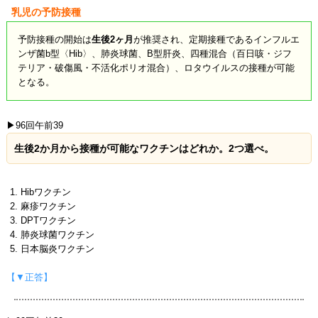
乳児の予防接種
予防接種の開始は
生後2ヶ月
が推奨され、定期接種であるインフルエ
ンザ菌b型〈Hib〉、肺炎球菌、B型肝炎、四種混合（百日咳・ジフ
テリア・破傷風・不活化ポリオ混合）、ロタウイルスの接種が可能
となる。
▶96回午前39
生後2か月から接種が可能なワクチンはどれか。2つ選べ。
Hibワクチン
麻疹ワクチン
DPTワクチン
肺炎球菌ワクチン
日本脳炎ワクチン
【▼正答】