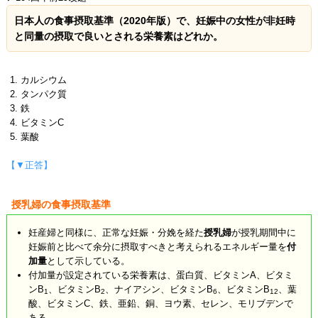
日本人の食事摂取基準（2020年版）で、妊娠中の女性が非妊時
と同量の摂取で良いとされる栄養素はどれか。
カルシウム
タンパク質
鉄
ビタミンC
葉酸
【▼正答】
授乳婦の食事摂取基準
妊産婦と同様に、正常な妊娠・分娩を経た
授乳婦
が授乳期間中に
妊娠前と比べて余分に摂取すべきと考えられるエネルギー量を
付
加量
として示している。
付加量が設定されている栄養素は、蛋白質、ビタミンA、ビタミ
ンB
、ビタミンB
、ナイアシン、ビタミンB
、ビタミンB
、葉
1
2
6
12
酸、ビタミンC、鉄、亜鉛、銅、ヨウ素、セレン、モリブデンで
ある。