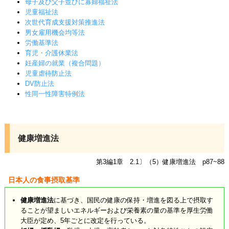
母子及び父子並びに寡婦福祉法
児童福祉法
次世代育成支援対策推進法
男女雇用機会均等法
労働基準法
育児・介護休業法
妊産婦の就業（複合問題）
児童虐待防止法
DV防止法
性同一性障害特例法
健康増進法
第3編1章 2.1〕（5）健康増進法 p87~88
日本人の食事摂取基準
健康増進法
に基づき、国民の健康の保持・増進を図る上で摂取す
ることが望ましいエネルギーおよび栄養素の量の基準を厚生労働
大臣が定め、5年ごとに改定を行っている。